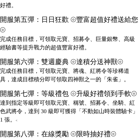
好禮。
開服第五彈：日日狂歡 ⦾豐富超值好禮送給您
⦾
完成任務目標，可領取元寶、招募令、巨量銀幣、高級
經驗書等提升戰力的超值豐富好禮。
開服第六彈：雙週慶典 ⦾達積分送神獸⦾
完成任務目標，可領取元寶、將魂、紅將令等珍稀道
具，達成目標積分即可領取四神獸之一的「朱雀」。
開服第七彈：等級禮包 ⦾升級好禮領到手軟⦾
達到指定等級即可領取元寶、稱號、招募令、坐騎、紅
色武將令，達到 30 級即可獲得「不動如山時裝體驗卡」
1 張。
<
開服第八彈：在線獎勵 ⦾限時抽好禮⦾