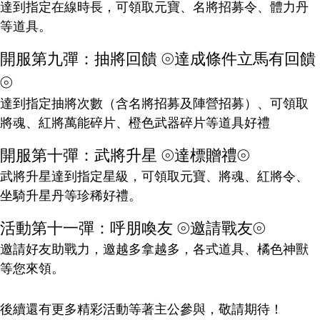
達到指定在線時長，可領取元寶、名將招募令、體力丹
等道具。
開服第九彈：抽將回饋 ⦾達成條件立馬有回饋
⦾
達到指定抽將次數（含名將招募及陣營招募）、可領取
將魂、紅將萬能碎片、橙色武器碎片等道具好禮
開服第十彈：武將升星 ⦾達標贈禮⦾
武將升星達到指定星級，可領取元寶、將魂、紅將令、
坐騎升星丹等珍稀好禮。
活動第十一彈：呼朋喚友 ⦾邀請戰友⦾
邀請好友助戰力，邀越多拿越多，各式道具、橘色神獸
等您來領。
後續還有更多精彩活動等著主公參與，敬請期待！