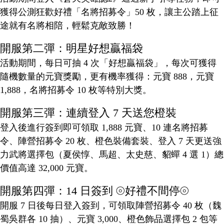
獲得公測狂歡好禮「名將招募令」50 枚，讓主公踏上征
途就有名將相陪，輕鬆克敵致勝！
開服第二彈：明星好想贏福袋
活動期間，每日可抽 4 次「好想贏福袋」，每次可獲得
隨機數量的元寶獎勵，更有機率獲得：元寶 888，元寶
1,888，名將招募令 10 枚等特別大獎。
開服第三彈：連續登入 7 天送您橙裝
登入後進行簽到即可領取 1,888 元寶、10 連名將招募
令、陣營招募令 20 枚、橙色裝備套裝、登入 7 天更送強
力武將選擇包（夏侯惇、馬超、太史慈、貂蟬 4 選 1）總
價值高達 32,000 元寶。
開服第四彈：14 日簽到 ⦾好禮不間停⦾
開服 7 日後每日登入簽到，可領取陣營招募令 40 枚（魏
蜀吳群各 10 抽）、元寶 3,000、橙色飾品選擇包 2 包等