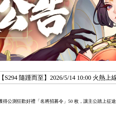
【S294 隨踵而至】2026/5/14 10:00 火熱上
獲得公測狂歡好禮「名將招募令」50 枚，讓主公踏上征