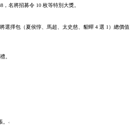
8，名將招募令 10 枚等特別大獎。
力武將選擇包（夏侯惇、馬超、太史慈、貂蟬 4 選 1）總價值
好禮。
張。
<