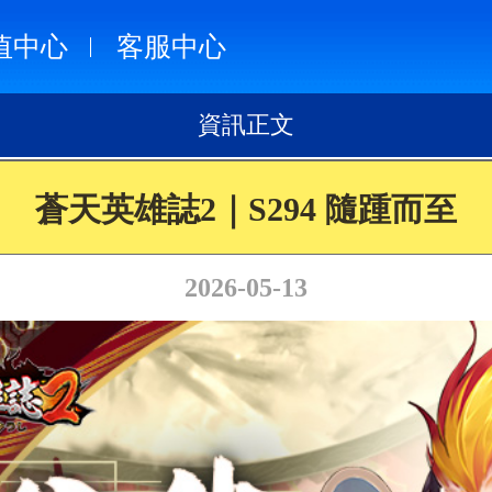
值中心
客服中心
資訊正文
蒼天英雄誌2｜S294 隨踵而至
2026-05-13