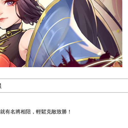
線
途就有名將相陪，輕鬆克敵致勝！