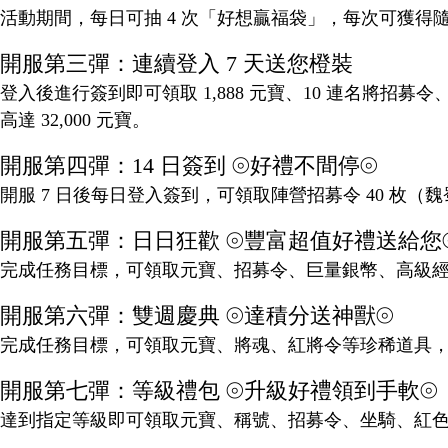
活動期間，每日可抽 4 次「好想贏福袋」，每次可獲得隨機
開服第三彈：連續登入 7 天送您橙裝
登入後進行簽到即可領取 1,888 元寶、10 連名將招募
高達 32,000 元寶。
開服第四彈：14 日簽到 ⦾好禮不間停⦾
開服 7 日後每日登入簽到，可領取陣營招募令 40 枚（魏蜀
開服第五彈：日日狂歡 ⦾豐富超值好禮送給您
完成任務目標，可領取元寶、招募令、巨量銀幣、高級
開服第六彈：雙週慶典 ⦾達積分送神獸⦾
完成任務目標，可領取元寶、將魂、紅將令等珍稀道具
開服第七彈：等級禮包 ⦾升級好禮領到手軟⦾
達到指定等級即可領取元寶、稱號、招募令、坐騎、紅色武