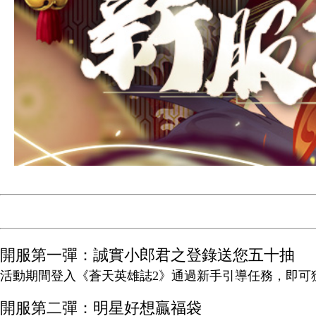
開服第一彈：誠實小郎君之登錄送您五十抽
活動期間登入《蒼天英雄誌2》通過新手引導任務，即可
開服第二彈：明星好想贏福袋