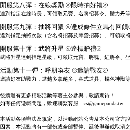
開服第八彈：在線獎勵 ⦾限時抽好禮⦾
達到指定在線時長，可領取元寶、名將招募令、體力丹
開服第九彈：抽將回饋 ⦾達成條件立馬有回饋
達到指定抽將次數（含名將招募及陣營招募）、可領取
開服第十彈：武將升星 ⦾達標贈禮⦾
武將升星達到指定星級，可領取元寶、將魂、紅將令、
活動第十一彈：呼朋喚友 ⦾邀請戰友⦾
邀請好友助戰力，邀越多拿越多，各式道具、橘色神獸
後續還有更多精彩活動等著主公參與，敬請期待！
如有任何遊戲問題，歡迎聯繫客服：cs@gamepanda.tw
本活動各項辦法及規定，以活動網站公告及本公司官方
因素，本活動將有一部份或全部暫停、延後舉辦或取消