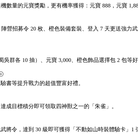
數量的元寶獎勵，更有機率獲得：元寶 888，元寶 1,88
令、陣營招募令 20 枚、橙色裝備套裝、登入 7 天更送強
吳群各 10 抽）、元寶 3,000、橙色飾品選擇包 2 包等
⦾
經驗書等提升戰力的超值豐富好禮。
，達成目標積分即可領取四神獸之一的「朱雀」。
將令，達到 30 級即可獲得「不動如山時裝體驗卡」1 